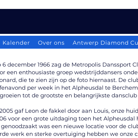
Kalender
Over ons
Antwerp Diamond C
 6 december 1966 zag de Metropolis Danssport Clu
or een enthousiaste groep wedstrijddansers onder
onard, die te zien zijn op de foto hiernaast. De c
fenavond per week in het Alpheusdal te Berchem
 groeien tot de grootste en belangrijkste dansclu
 2005 gaf Leon de fakkel door aan Louis, onze huidi
06 voor een grote uitdaging toen het Alpheusdal 
j genoodzaakt was een nieuwe locatie voor de club
rde werk en sterke overtuiging hebben we onze c