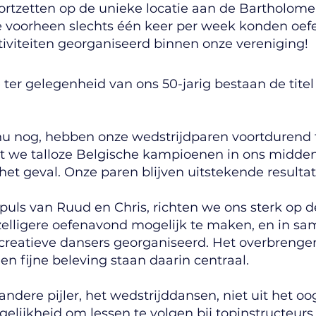
ortzetten op de unieke locatie aan de Bartholom
 voorheen slechts één keer per week konden oefe
tiviteiten georganiseerd binnen onze vereniging!
 ter gelegenheid van ons 50-jarig bestaan de titel
nu nog, hebben onze wedstrijdparen voortdurend 
t we talloze Belgische kampioenen in ons midden
et geval. Onze paren blijven uitstekende resulta
puls van Ruud en Chris, richten we ons sterk op d
lligere oefenavond mogelijk te maken, en in s
creatieve dansers georganiseerd. Het overbrengen
en fijne beleving staan daarin centraal.
andere pijler, het wedstrijddansen, niet uit het 
lijkheid om lessen te volgen bij topinstructeurs