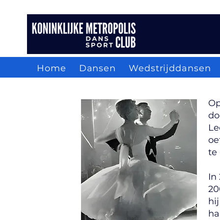
Home
Dansen
Wedstrijddansen
Op
do
Le
oe
te
In
20
hi
ha